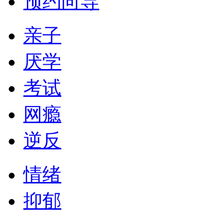
预约向导
亲子
厌学
考试
网瘾
逆反
情绪
抑郁