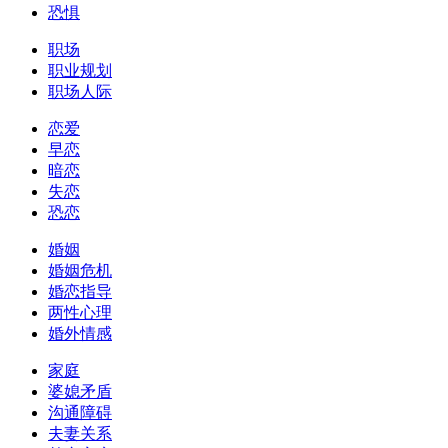
恐惧
职场
职业规划
职场人际
恋爱
早恋
暗恋
失恋
恐恋
婚姻
婚姻危机
婚恋指导
两性心理
婚外情感
家庭
婆媳矛盾
沟通障碍
夫妻关系