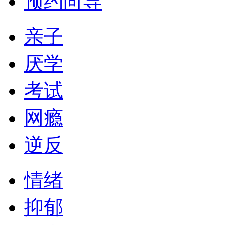
预约向导
亲子
厌学
考试
网瘾
逆反
情绪
抑郁