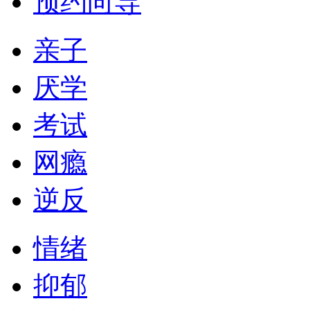
预约向导
亲子
厌学
考试
网瘾
逆反
情绪
抑郁