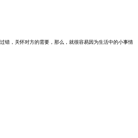
过错，关怀对方的需要，那么，就很容易因为生活中的小事情