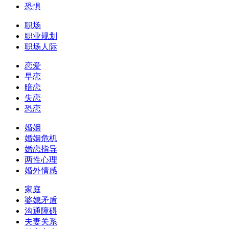
恐惧
职场
职业规划
职场人际
恋爱
早恋
暗恋
失恋
恐恋
婚姻
婚姻危机
婚恋指导
两性心理
婚外情感
家庭
婆媳矛盾
沟通障碍
夫妻关系