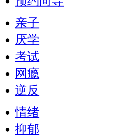
预约向导
亲子
厌学
考试
网瘾
逆反
情绪
抑郁