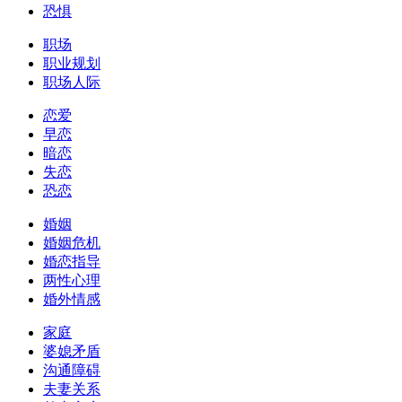
恐惧
职场
职业规划
职场人际
恋爱
早恋
暗恋
失恋
恐恋
婚姻
婚姻危机
婚恋指导
两性心理
婚外情感
家庭
婆媳矛盾
沟通障碍
夫妻关系