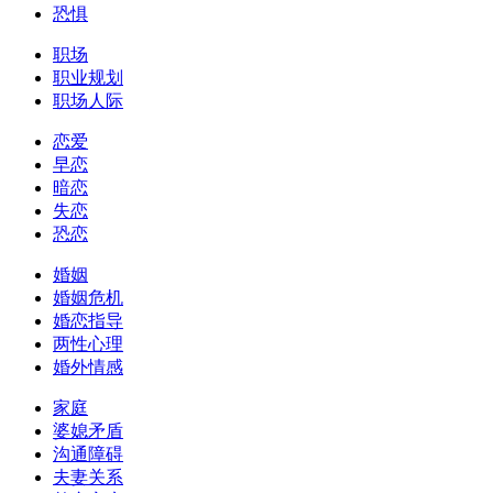
恐惧
职场
职业规划
职场人际
恋爱
早恋
暗恋
失恋
恐恋
婚姻
婚姻危机
婚恋指导
两性心理
婚外情感
家庭
婆媳矛盾
沟通障碍
夫妻关系