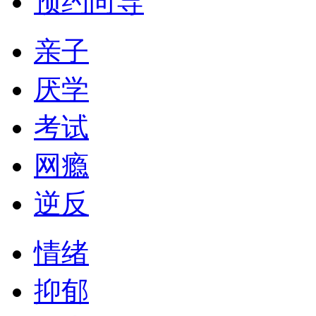
预约向导
亲子
厌学
考试
网瘾
逆反
情绪
抑郁