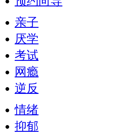
预约向导
亲子
厌学
考试
网瘾
逆反
情绪
抑郁