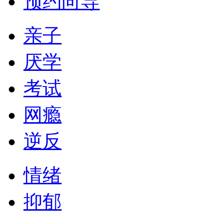
预约向导
亲子
厌学
考试
网瘾
逆反
情绪
抑郁