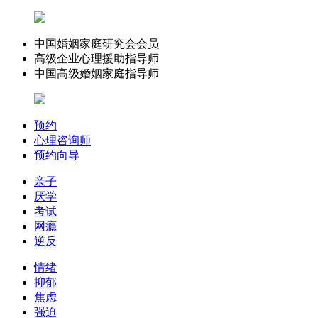
中国婚姻家庭研究会会员
高级企业心理援助指导师
中国高级婚姻家庭指导师
预约
心理咨询师
预约向导
亲子
厌学
考试
网瘾
逆反
情绪
抑郁
焦虑
强迫