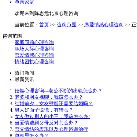
单亲家庭
欢迎来到陈思危北京心理咨询
当前位置：
首页
>>
咨询范围
>>
恋爱情感心理咨询
>> 
咨询范围
家庭问题心理咨询
职场人际心理咨询
恋爱情感心理咨询
情绪困扰心理咨询
热门新闻
最新资讯
婚姻心理咨询---老公不断的出轨怎么办？
老婆和网友裸聊，我该怎么办？
结婚前夕，女友劈腿还需要结婚吗？
男人好面子说谎，有错么？
女友做过别人的小三，我该怎么办?
当爱情遭到父母反对怎么办？
恋父情结的表现以及心理咨询治疗
单相思怎么办？