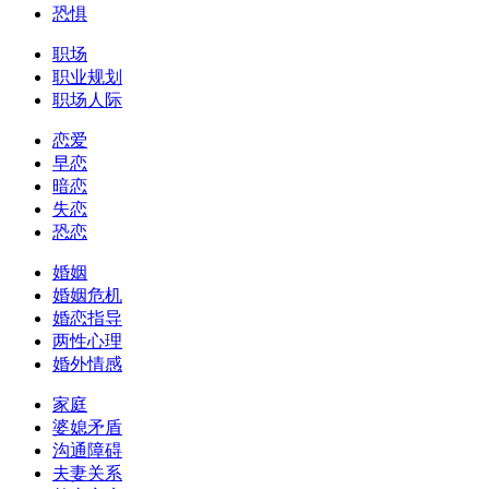
恐惧
职场
职业规划
职场人际
恋爱
早恋
暗恋
失恋
恐恋
婚姻
婚姻危机
婚恋指导
两性心理
婚外情感
家庭
婆媳矛盾
沟通障碍
夫妻关系