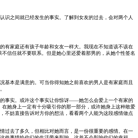
认识之间就已经发生的事实。了解到女友的过去，会对两个人
的有家庭还有孩子年龄和女友一样大。我现在不知道该不该在
果不信任就不要联系。但是她心里还爱着那男的，从她个性签名
况基本是满意的。可当你得知她之前喜欢的男人是有家庭而且
。
的事实。或许这个事实让你惊讶——她怎么会爱上一个有家的
，在她身上一定有十分吸引你的那一部分，或许她身上这种敢爱
，不妨直接告诉对方你的想法，看看两个人能为这段感情做点
情过去了多久，但相比对她而言，是一份很重要的感情。在一
这件事情给你们的生活带来影响，这并不会影响你们的幸福。