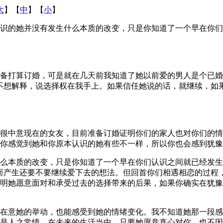
大
】【
中
】【
小
】
识的她并没有发生什么本质的改变，只是你知道了一个早在你们
备打算订婚，可是就在几天前我知道了她以前爱的男人是个已婚
不想解释，说选择权在我手上。如果信任她说的话，就继续，如
很中意现在的女友，目前准备订婚证明你们的家人也对你们的情
你感觉到她和你原本认识的她有些不一样，所以你也会感到犹豫
么本质的改变，只是你知道了一个早在你们认识之间就已经发生
而产生还要不要继续爱下去的想法。但回首你们相遇相恋的过程
明她愿意面对和承受过去的选择带来的后果，如果你确实在犹豫
在意她的举动，也能感受到她的情绪变化。我不知道她那一段感
是人之常情。在未来的生活当中，只要她愿意真心对你，也不因