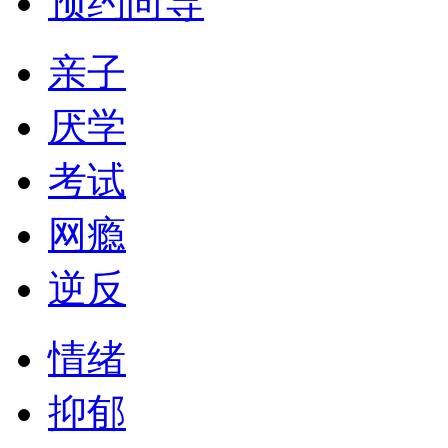
预约向导
亲子
厌学
考试
网瘾
逆反
情绪
抑郁