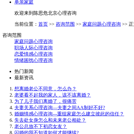
单亲家庭
欢迎来到陈思危北京心理咨询
当前位置：
首页
>>
咨询范围
>>
家庭问题心理咨询
>> 
咨询范围
家庭问题心理咨询
职场人际心理咨询
恋爱情感心理咨询
情绪困扰心理咨询
热门新闻
最新资讯
想离婚老公不同意，怎么办？
老婆看不起我的家人，该不该离婚？
为了儿子我们离婚了，很痛苦
夫妻关系心理咨询—夫妻之间AA制好不好?
婚姻情感心理咨询---重组家庭怎么建立彼此的信任？
失去处女身怎么和未来老公相处？
老公总放不下初恋女友？
闪婚的我不知道如何才能继续?