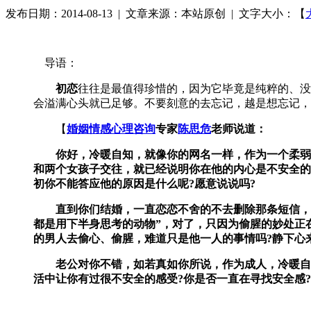
发布日期：2014-08-13 | 文章来源：本站原创 | 文字大小：【
导语：
初恋
往往是最值得珍惜的，因为它毕竟是纯粹的、没
会溢满心头就已足够。不要刻意的去忘记，越是想忘记，
【
婚姻情感心理咨询
专家
陈思危
老师说道：
你好，冷暖自知，就像你的网名一样，作为一个柔弱的
和两个女孩子交往，就已经说明你在他的内心是不安全的
初你不能答应他的原因是什么呢?愿意说说吗?
直到你们结婚，一直恋恋不舍的不去删除那条短信，或
都是用下半身思考的动物”，对了，只因为偷腥的妙处正
的男人去偷心、偷腥，难道只是他一人的事情吗?静下心
老公对你不错，如若真如你所说，作为成人，冷暖自知
活中让你有过很不安全的感受?你是否一直在寻找安全感?