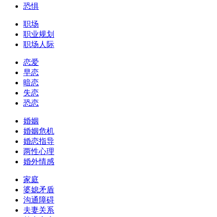
恐惧
职场
职业规划
职场人际
恋爱
早恋
暗恋
失恋
恐恋
婚姻
婚姻危机
婚恋指导
两性心理
婚外情感
家庭
婆媳矛盾
沟通障碍
夫妻关系