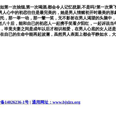
一次抽烟,第一次喝酒,都会令人记忆犹新,不是吗?第一次乘飞
现在男人心中的初恋往往是最完美的，她是男人情赎初开时最美的
托，那一举一动，那一颦一笑，无不影射在男人渴望的头脑中，
老八十后，能和自已的初恋人一起携手笑看夕阳红，一起诉说当
，毕竟夫妻之间是成年以后才相识相爱，在男人心底的女人还是
在自已的生命中能再起波澜，虽然男人表面上都会平静如水，大
备14026236-1号
|
通用网址：www.bjxlzx.org