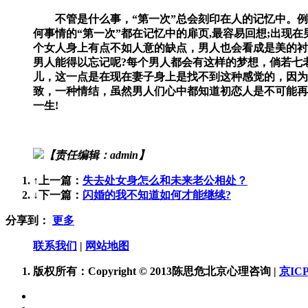
不管是什么事，“第一次”总会刻印在人的记忆中。例如第
何事情的“第一次”都在记忆中的扉页,最容易回想;出
个女人身上有点不如人意的缺点，男人也会看成是美的衬
男人能得以忘记呢?每个男人都会有这样的梦想，倘若七
儿，这一点是在现在妻子身上是找不到这种感觉的，因为
致，一种情结，虽然男人们心中都知道初恋人是不可能再
一生!
【责任编辑：admin】
↑上一篇：
失去处女身怎么和未来老公相处？
↓下一篇：
闪婚的我不知道如何才能继续?
分享到：
更多
联系我们
|
网站地图
版权所有：Copyright © 2013陈思危北京心理咨询 |
京ICP