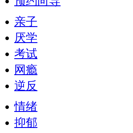
预约向导
亲子
厌学
考试
网瘾
逆反
情绪
抑郁