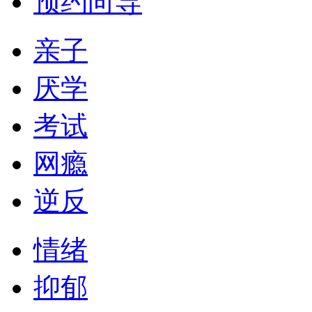
预约向导
亲子
厌学
考试
网瘾
逆反
情绪
抑郁